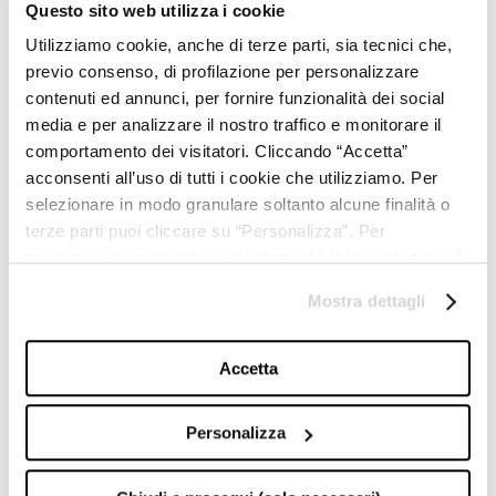
Questo sito web utilizza i cookie
TRIBOO DIGITALE
Utilizziamo cookie, anche di terze parti, sia tecnici che,
e-commerce & operations
previo consenso, di profilazione per personalizzare
TRIBOO DIGITALE USA
e-commerce & operations USA
contenuti ed annunci, per fornire funzionalità dei social
TRIBOO DIGITALE SHANGHAI
media e per analizzare il nostro traffico e monitorare il
e-commerce Cina
comportamento dei visitatori. Cliccando “Accetta”
TRIBOO TECHNOLOGY
tecnologia & sviluppo
acconsenti all’uso di tutti i cookie che utilizziamo. Per
MOSCOVA DISTRICT MARKET
selezionare in modo granulare soltanto alcune finalità o
marketplace multi-brand
terze parti puoi cliccare su “Personalizza”. Per
T-MEDIAHOUSE
proseguire la navigazione mantenendo le impostazioni di
hub di comunicazione
default (solo i cookie necessari) clicca su “Chiudi e
SABOOTAGE
Mostra dettagli
prosegui (solo necessari)”.Per saperne di più consulta la
agenzia creativa
E-PHOTO
nostra
Cookie Policy
.
produzione asset digitali
Accetta
EAST MEDIA
digital marketing far east
Personalizza
TRIBOO PERFORMANCE
SEM, SEO & social adv
T-DIRECT
lead generation