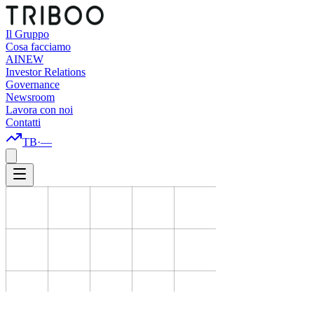
Il Gruppo
Cosa facciamo
AI
NEW
Investor Relations
Governance
Newsroom
Lavora con noi
Contatti
TB
·
—