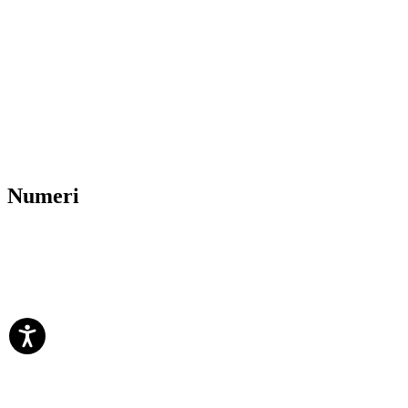
Numeri
0
+
0
+
0
paesi