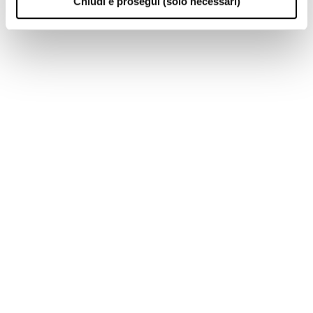
Chiudi e prosegui (solo necessari)
DIGITAL BLOOM
soluzioni advertising
TB · Euronext Milan
—
Prossimo evento