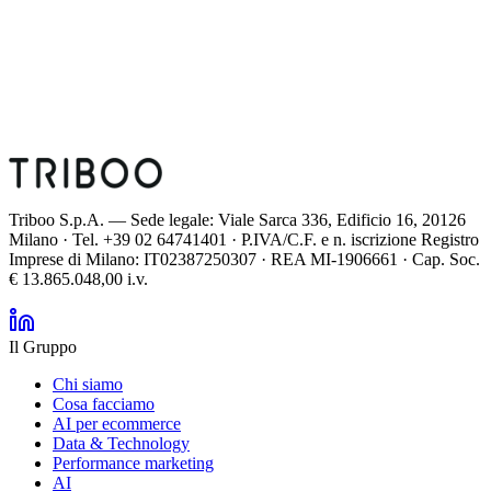
Triboo S.p.A. — Sede legale: Viale Sarca 336, Edificio 16, 20126
Milano · Tel. +39 02 64741401 · P.IVA/C.F. e n. iscrizione Registro
Imprese di Milano: IT02387250307 · REA MI-1906661 · Cap. Soc.
€ 13.865.048,00 i.v.
Il Gruppo
Chi siamo
Cosa facciamo
AI per ecommerce
Data & Technology
Performance marketing
AI