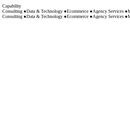
Capability
Consulting
●
Data & Technology
●
Ecommerce
●
Agency Services
●
M
Consulting
●
Data & Technology
●
Ecommerce
●
Agency Services
●
M
TRIBOO DIGITALE
e-commerce & operations
TRIBOO DIGITALE USA
e-commerce & operations USA
TRIBOO DIGITALE SHANGHAI
e-commerce Cina
TRIBOO TECHNOLOGY
tecnologia & sviluppo
MOSCOVA DISTRICT MARKET
marketplace multi-brand
T-MEDIAHOUSE
hub di comunicazione