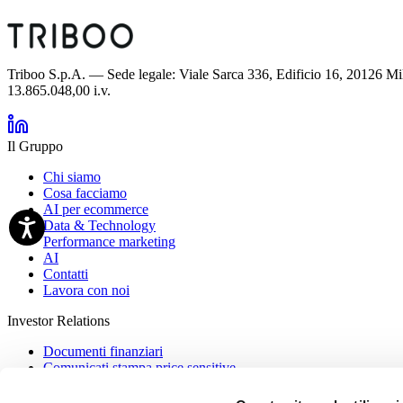
Triboo S.p.A. — Sede legale: Viale Sarca 336, Edificio 16, 20126 M
13.865.048,00 i.v.
Il Gruppo
Chi siamo
Cosa facciamo
AI per ecommerce
Data & Technology
Performance marketing
AI
Contatti
Lavora con noi
Investor Relations
Documenti finanziari
Comunicati stampa price sensitive
IPO
Azionariato