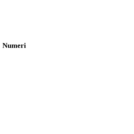
Numeri
0
+
0
+
0
paesi