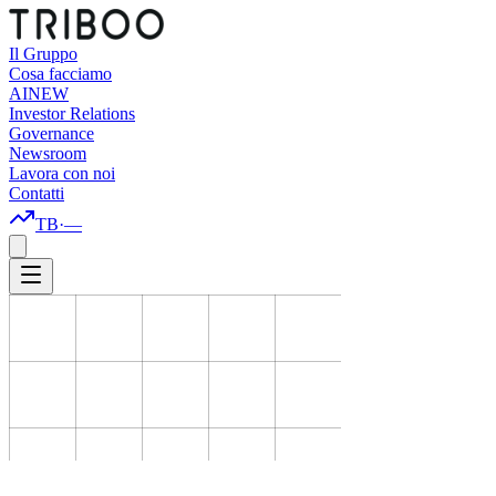
Il Gruppo
Cosa facciamo
AI
NEW
Investor Relations
Governance
Newsroom
Lavora con noi
Contatti
TB
·
—