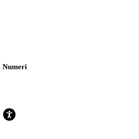
Numeri
0
+
0
+
0
paesi