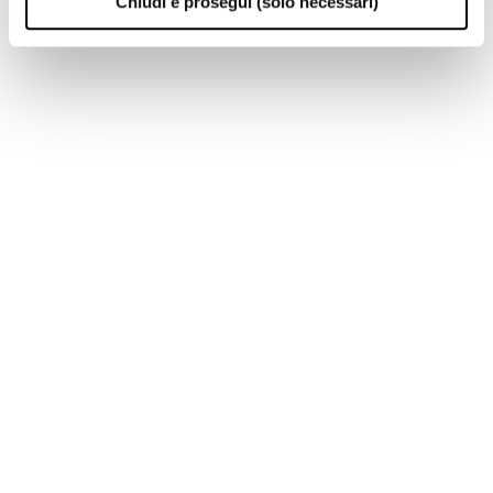
Chiudi e prosegui (solo necessari)
DIGITAL BLOOM
soluzioni advertising
TB · Euronext Milan
—
Prossimo evento