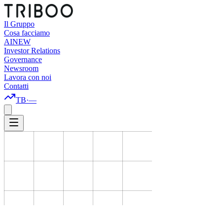
Il Gruppo
Cosa facciamo
AI
NEW
Investor Relations
Governance
Newsroom
Lavora con noi
Contatti
TB
·
—