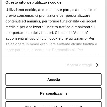
Questo sito web utilizza i cookie
TRIBOO DIGITALE
Utilizziamo cookie, anche di terze parti, sia tecnici che,
e-commerce & operations
previo consenso, di profilazione per personalizzare
TRIBOO DIGITALE USA
e-commerce & operations USA
contenuti ed annunci, per fornire funzionalità dei social
TRIBOO DIGITALE SHANGHAI
media e per analizzare il nostro traffico e monitorare il
e-commerce Cina
comportamento dei visitatori. Cliccando “Accetta”
TRIBOO TECHNOLOGY
tecnologia & sviluppo
acconsenti all’uso di tutti i cookie che utilizziamo. Per
MOSCOVA DISTRICT MARKET
selezionare in modo granulare soltanto alcune finalità o
marketplace multi-brand
terze parti puoi cliccare su “Personalizza”. Per
T-MEDIAHOUSE
proseguire la navigazione mantenendo le impostazioni di
hub di comunicazione
default (solo i cookie necessari) clicca su “Chiudi e
SABOOTAGE
Mostra dettagli
prosegui (solo necessari)”.Per saperne di più consulta la
agenzia creativa
E-PHOTO
nostra
Cookie Policy
.
produzione asset digitali
Accetta
EAST MEDIA
digital marketing far east
Personalizza
TRIBOO PERFORMANCE
SEM, SEO & social adv
T-DIRECT
lead generation