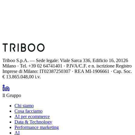
Triboo S.p.A. — Sede legale: Viale Sarca 336, Edificio 16, 20126
Milano · Tel. +39 02 64741401 · P.IVA/C.F. e n. iscrizione Registro
Imprese di Milano: IT02387250307 · REA MI-1906661 · Cap. Soc.
€ 13.865.048,00 i.v.
Il Gruppo
Chi siamo
Cosa facciamo
AI per ecommerce
Data & Technology
Performance marketing
AI