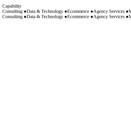
Capability
Consulting
●
Data & Technology
●
Ecommerce
●
Agency Services
●
M
Consulting
●
Data & Technology
●
Ecommerce
●
Agency Services
●
M
TRIBOO DIGITALE
e-commerce & operations
TRIBOO DIGITALE USA
e-commerce & operations USA
TRIBOO DIGITALE SHANGHAI
e-commerce Cina
TRIBOO TECHNOLOGY
tecnologia & sviluppo
MOSCOVA DISTRICT MARKET
marketplace multi-brand
T-MEDIAHOUSE
hub di comunicazione