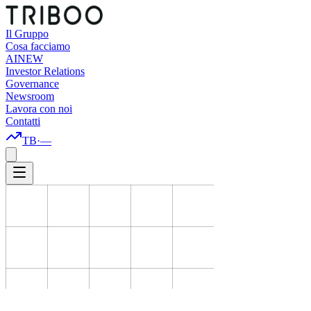
Il Gruppo
Cosa facciamo
AI
NEW
Investor Relations
Governance
Newsroom
Lavora con noi
Contatti
TB
·
—