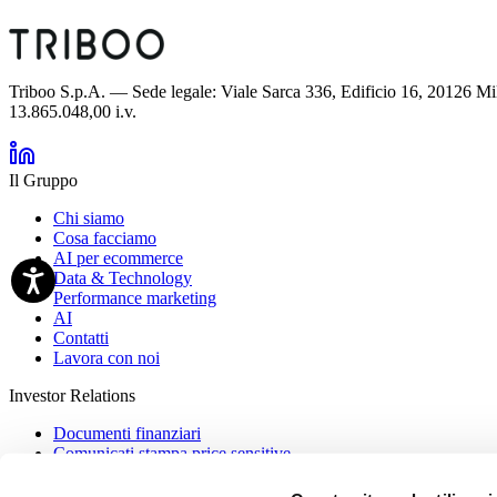
Triboo S.p.A. — Sede legale: Viale Sarca 336, Edificio 16, 20126 M
13.865.048,00 i.v.
Il Gruppo
Chi siamo
Cosa facciamo
AI per ecommerce
Data & Technology
Performance marketing
AI
Contatti
Lavora con noi
Investor Relations
Documenti finanziari
Comunicati stampa price sensitive
IPO
Azionariato