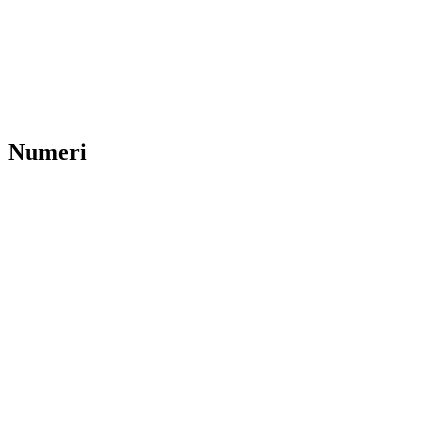
Numeri
0
+
0
+
0
paesi